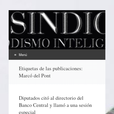
EL SINDICAL
Periodismo Inteligente
Menú
Ir
Etiquetas de las publicaciones:
al
Marcó del Pont
contenido
Diputados citó al directorio del
Banco Central y llamó a una sesión
especial