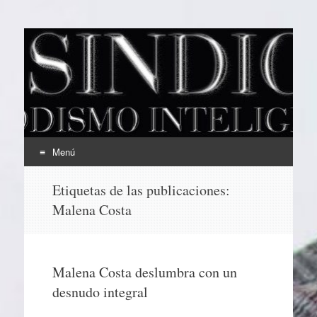
EL SINDICAL
Periodismo Inteligente
Menú
Ir
Etiquetas de las publicaciones:
al
Malena Costa
contenido
Malena Costa deslumbra con un
desnudo integral