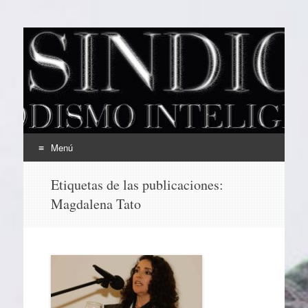
EL SINDICAL
Periodismo Inteligente
Menú
Ir
Etiquetas de las publicaciones:
al
Magdalena Tato
contenido