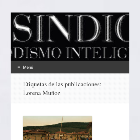
EL SINDICAL
Periodismo Inteligente
Menú
Ir
Etiquetas de las publicaciones:
al
Lorena Muñoz
contenido