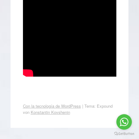
Con la tecnología de WordPress
|
Tema: Expound
von
Konstantin Kovshenin