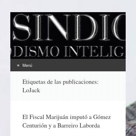
EL SINDICAL
Periodismo Inteligente
Menú
Ir
Etiquetas de las publicaciones:
al
LoJack
contenido
El Fiscal Marijuán imputó a Gómez
Centurión y a Barreiro Laborda