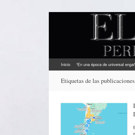
EL SINDICAL
Periodismo Inteligente
Ir
Inicio
“En una época de universal engaño
al
contenido
Etiquetas de las publicacione
E
r