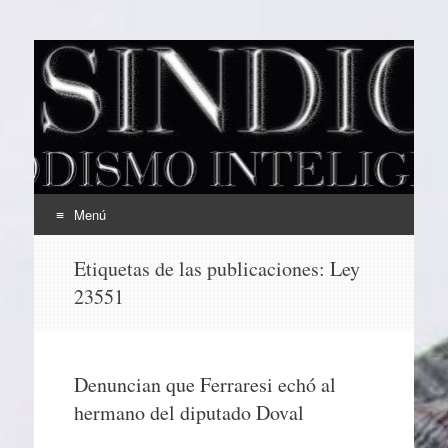
EL SINDICAL
Periodismo Inteligente
Menú
Ir
Etiquetas de las publicaciones:
Ley
al
23551
contenido
Denuncian que Ferraresi echó al
hermano del diputado Doval