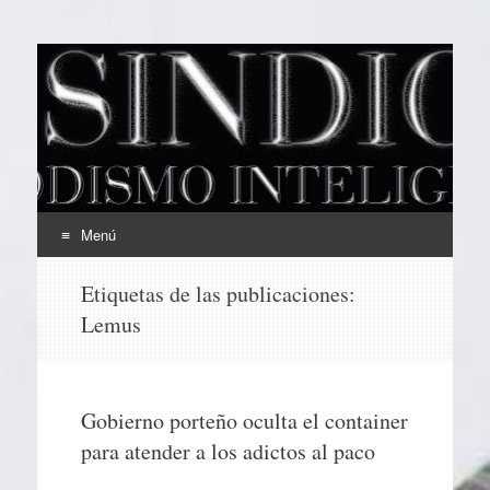
EL SINDICAL
Periodismo Inteligente
Menú
Ir
Etiquetas de las publicaciones:
al
Lemus
contenido
Gobierno porteño oculta el container
para atender a los adictos al paco