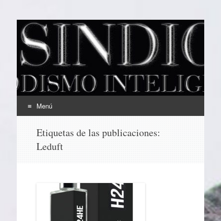
EL SINDICAL
Periodismo Inteligente
Menú
Ir
Etiquetas de las publicaciones:
al
Leduft
contenido