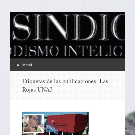
EL SINDICAL
Periodismo Inteligente
Menú
Ir
Etiquetas de las publicaciones:
Las
al
Rojas UNAJ
contenido