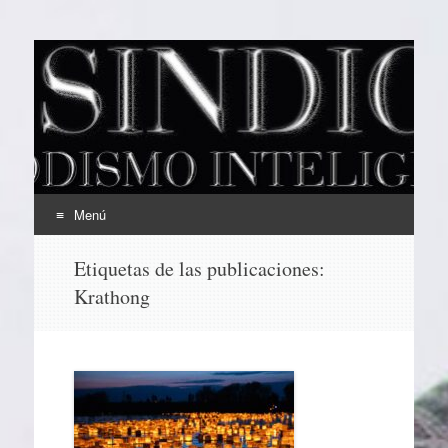
EL SINDICAL
Periodismo Inteligente
Menú
Ir
Etiquetas de las publicaciones:
al
Krathong
contenido