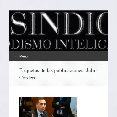
EL SINDICAL
Periodismo Inteligente
Menú
Ir
Etiquetas de las publicaciones:
Julio
al
Cordero
contenido