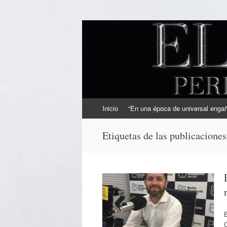
EL SINDICAL
Periodismo Inteligente
Ir
Inicio
“En una época de universal engaño
al
contenido
Etiquetas de las publicacione
E