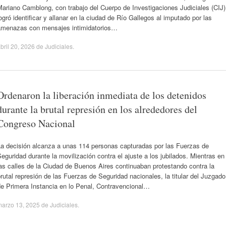
ariano Camblong, con trabajo del Cuerpo de Investigaciones Judiciales (CIJ)
ogró identificar y allanar en la ciudad de Río Gallegos al imputado por las
amenazas con mensajes intimidatorios…
bril 20, 2026
de
Judiciales
.
Ordenaron la liberación inmediata de los detenidos
durante la brutal represión en los alrededores del
Congreso Nacional
La decisión alcanza a unas 114 personas capturadas por las Fuerzas de
eguridad durante la movilización contra el ajuste a los jubilados. Mientras en
as calles de la Ciudad de Buenos Aires continuaban protestando contra la
rutal represión de las Fuerzas de Seguridad nacionales, la titular del Juzgado
de Primera Instancia en lo Penal, Contravencional…
marzo 13, 2025
de
Judiciales
.