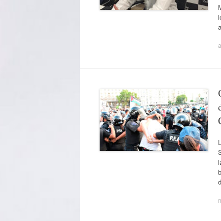
M
l
a
S
l
b