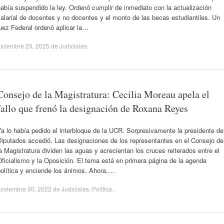
abía suspendido la ley. Ordenó cumplir de inmediato con la actualización
alarial de docentes y no docentes y el monto de las becas estudiantiles. Un
uez Federal ordenó aplicar la…
iciembre 23, 2025
de
Judiciales
.
Consejo de la Magistratura: Cecilia Moreau apela el
fallo que frenó la designación de Roxana Reyes
a lo había pedido el interbloque de la UCR. Sorpresivamente la presidente de
Diputados accedió. Las designaciones de los representantes en el Consejo de
a Magistratura dividen las aguas y acrecientan los cruces reiterados entre el
ficialismo y la Oposición. El tema está en primera página de la agenda
política y enciende los ánimos. Ahora,…
noviembre 30, 2022
de
Judiciales
,
Política
.