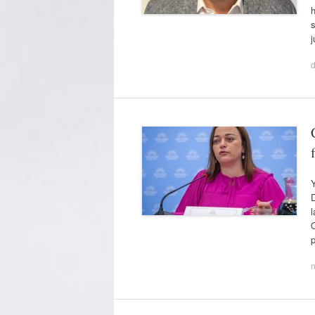
h
s
j
d
Y
l
O