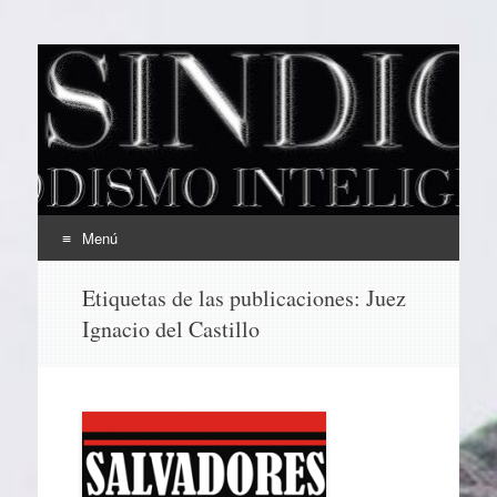
EL SINDICAL
Periodismo Inteligente
Menú
Ir
Etiquetas de las publicaciones:
Juez
al
Ignacio del Castillo
contenido