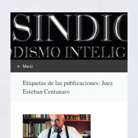
EL SINDICAL
Periodismo Inteligente
Menú
Ir
Etiquetas de las publicaciones:
Juez
al
Esteban Centanaro
contenido