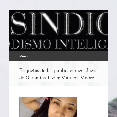
EL SINDICAL
Periodismo Inteligente
Menú
Ir
Etiquetas de las publicaciones:
Juez
al
de Garantías Javier Mafucci Moore
contenido