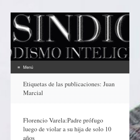
EL SINDICAL
Periodismo Inteligente
Menú
Ir
Etiquetas de las publicaciones:
Juan
al
Marcial
contenido
Florencio Varela:Padre prófugo
luego de violar a su hija de solo 10
años