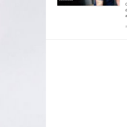
G
d
a