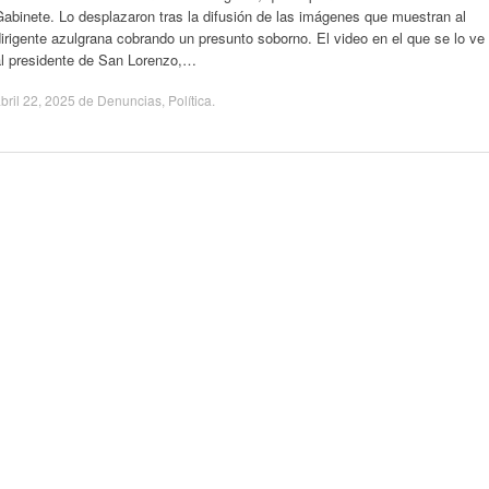
abinete. Lo desplazaron tras la difusión de las imágenes que muestran al
irigente azulgrana cobrando un presunto soborno. El video en el que se lo ve
al presidente de San Lorenzo,…
bril 22, 2025
de
Denuncias
,
Política
.