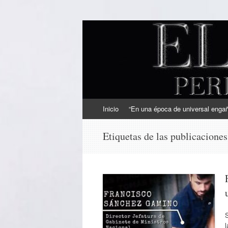
EL SINDICAL
Periodismo Inteligente
Ir
Inicio
“En una época de universal engaño
al
contenido
Etiquetas de las publicacione
l