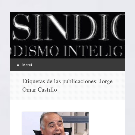
EL SINDICAL
Periodismo Inteligente
Menú
Ir
Etiquetas de las publicaciones:
Jorge
al
Omar Castillo
contenido