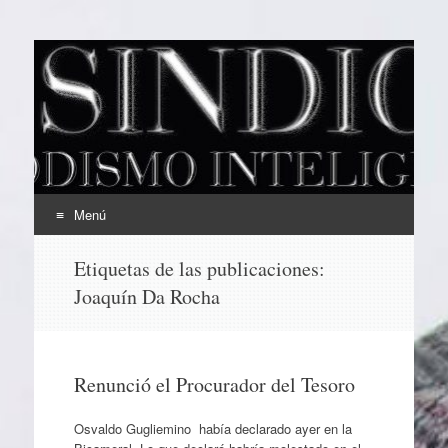
EL SINDICAL
Periodismo Inteligente
Menú
Ir
Etiquetas de las publicaciones:
al
Joaquín Da Rocha
contenido
Renunció el Procurador del Tesoro
Osvaldo Gugliemino había declarado ayer en la