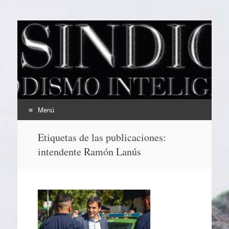
EL SINDICAL
Periodismo Inteligente
Menú
Ir
Etiquetas de las publicaciones:
al
intendente Ramón Lanús
contenido