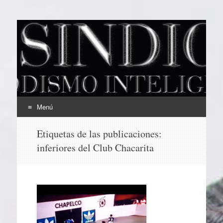
EL SINDICAL
Periodismo Inteligente
Menú
Ir
Etiquetas de las publicaciones:
al
inferiores del Club Chacarita
contenido