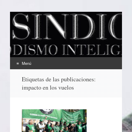
EL SINDICAL
Periodismo Inteligente
Menú
Ir
Etiquetas de las publicaciones:
al
impacto en los vuelos
contenido