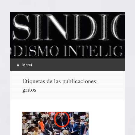
EL SINDICAL
Periodismo Inteligente
Menú
Ir
Etiquetas de las publicaciones:
al
gritos
contenido