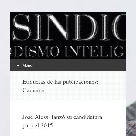
EL SINDICAL
Periodismo Inteligente
Menú
Ir
Etiquetas de las publicaciones:
al
Gamarra
contenido
José Alessi lanzó su candidatura
para el 2015