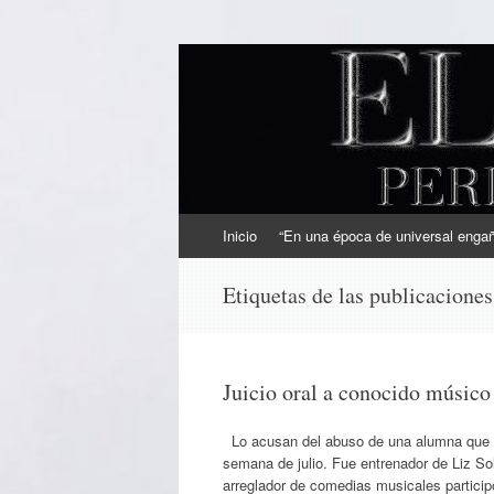
EL SINDICAL
Periodismo Inteligente
Ir
Inicio
“En una época de universal engaño
al
contenido
Etiquetas de las publicacione
Juicio oral a conocido músico
Lo acusan del abuso de una alumna que al
semana de julio. Fue entrenador de Liz Sol
arreglador de comedias musicales particip