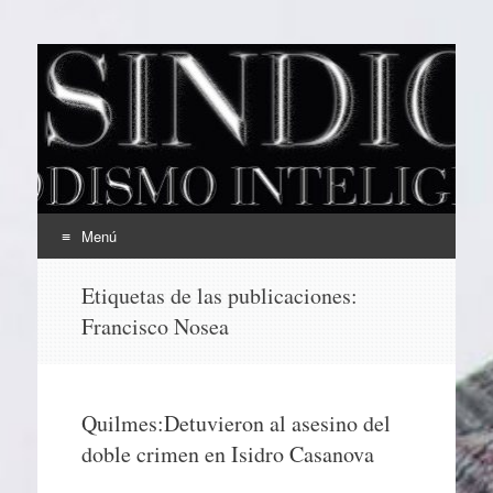
EL SINDICAL
Periodismo Inteligente
Menú
Ir
Etiquetas de las publicaciones:
al
Francisco Nosea
contenido
Quilmes:Detuvieron al asesino del
doble crimen en Isidro Casanova