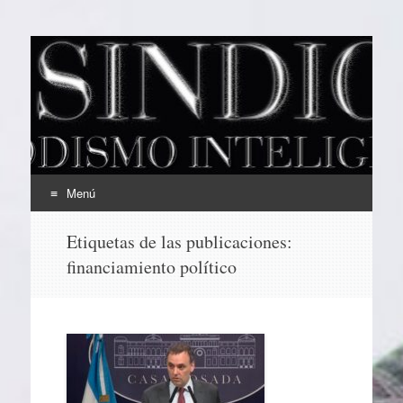
EL SINDICAL
Periodismo Inteligente
Menú
Ir
Etiquetas de las publicaciones:
al
financiamiento político
contenido