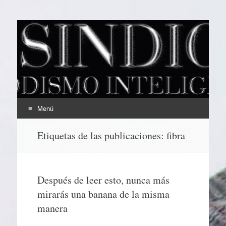
EL SINDICAL
Periodismo Inteligente
Menú
Ir
Etiquetas de las publicaciones:
fibra
al
contenido
Después de leer esto, nunca más
mirarás una banana de la misma
manera