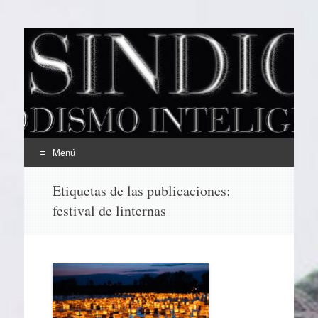
EL SINDICAL
Periodismo Inteligente
Menú
Ir
Etiquetas de las publicaciones:
al
festival de linternas
contenido