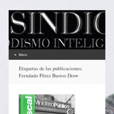
EL SINDICAL
Periodismo Inteligente
Menú
Ir
Etiquetas de las publicaciones:
al
Fernándo Pérez Bustos Drew
contenido