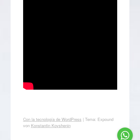
Con la tecnología de WordPress
|
Tema: Expound
von
Konstantin Kovshenin