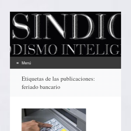
EL SINDICAL
Periodismo Inteligente
Menú
Ir
Etiquetas de las publicaciones:
al
feriado bancario
contenido