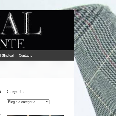
l Sindical
Contacto
a
Categorías
Categorías
ó
es