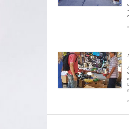
d
«
c
q
d