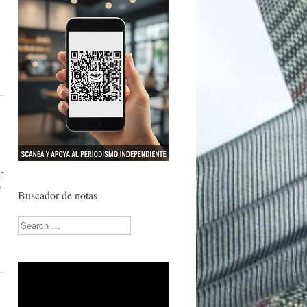
r
e
Buscador de notas
Search