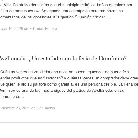
e Villa Domínico denuncian que el municipio retiró los baños químicos por
falta de presupuesto». Agregando una descripción para motorizar los
omentarios de los opositores a la gestión Situación crítica:…
mayo 10, 2026
de
Editorial
,
Política
.
Avellaneda: ¿Un estafador en la feria de Domínico?
¿Cuántas veces un vendedor con años se puede equivocar de buena fe y
vender productos que no funcionan? y cuántas veces un comprador debe cree
ue quien le dio su palabra como garantía, es una persona creíble. La Feria d
Domínico es una de las más antiguas del partido de Avellaneda, en su
momento de…
iciembre 26, 2019
de
Denuncias
.