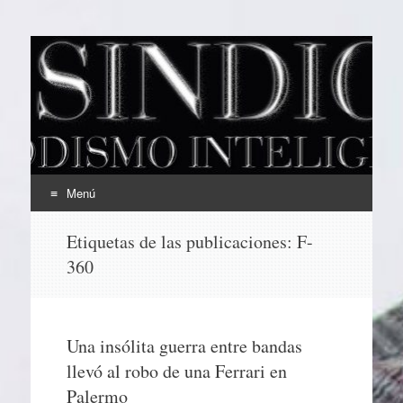
EL SINDICAL
Periodismo Inteligente
Menú
Ir
Etiquetas de las publicaciones:
F-
al
360
contenido
Una insólita guerra entre bandas
llevó al robo de una Ferrari en
Palermo