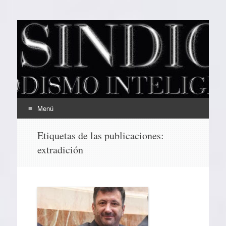
EL SINDICAL
Periodismo Inteligente
Menú
Ir
Etiquetas de las publicaciones:
al
extradición
contenido