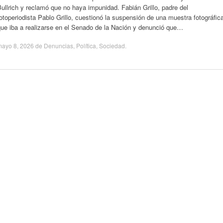
ullrich y reclamó que no haya impunidad. Fabián Grillo, padre del
otoperiodista Pablo Grillo, cuestionó la suspensión de una muestra fotográfic
que iba a realizarse en el Senado de la Nación y denunció que…
mayo 8, 2026
de
Denuncias
,
Política
,
Sociedad
.