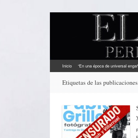
EL SINDICAL
Periodismo Inteligente
Ir
Inicio
“En una época de universal engaño
al
contenido
Etiquetas de las publicacione
F
p