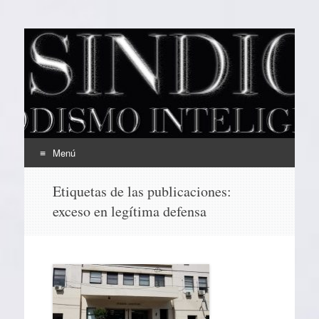
EL SINDICAL
Periodismo Inteligente
Menú
Ir
Etiquetas de las publicaciones:
al
exceso en legítima defensa
contenido