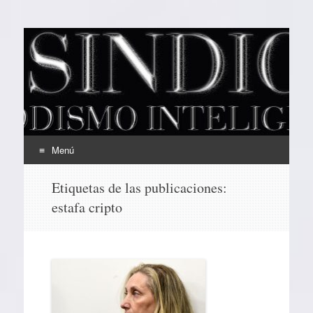
EL SINDICAL
Periodismo Inteligente
Menú
Ir
Etiquetas de las publicaciones:
al
estafa cripto
contenido