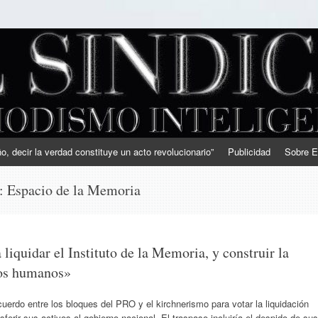
, decir la verdad constituye un acto revolucionario”
Publicidad
Sobre E
s:
Espacio de la Memoria
iquidar el Instituto de la Memoria, y construir la
chos humanos»
uerdo entre los bloques del PRO y el kirchnerismo para votar la liquidación
sferir sus activos al gobierno nacional. El traspaso incluiría el despido de sus