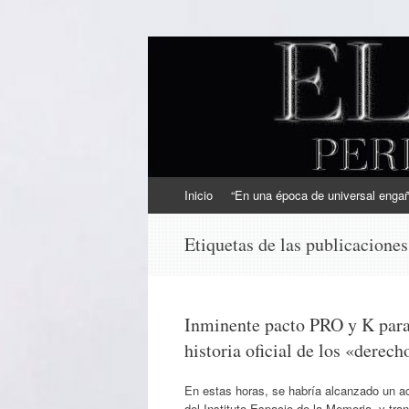
EL SINDICAL
Periodismo Inteligente
Ir
Inicio
“En una época de universal engaño
al
contenido
Etiquetas de las publicacione
Inminente pacto PRO y K para l
historia oficial de los «dere
En estas horas, se habría alcanzado un ac
del Instituto Espacio de la Memoria, y tran