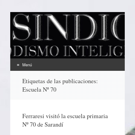
EL SINDICAL
Periodismo Inteligente
Menú
Ir
Etiquetas de las publicaciones:
al
Escuela Nº 70
contenido
Ferraresi visitó la escuela primaria
Nº 70 de Sarandí