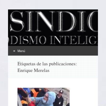
EL SINDICAL
Periodismo Inteligente
Menú
Ir
Etiquetas de las publicaciones:
al
Enrique Merelas
contenido