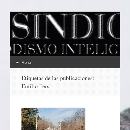
EL SINDICAL
Periodismo Inteligente
Menú
Ir
Etiquetas de las publicaciones:
al
Emilio Fers
contenido