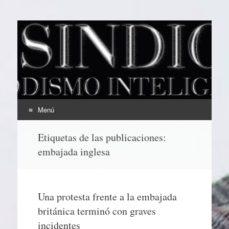
EL SINDICAL
Periodismo Inteligente
Menú
Ir
Etiquetas de las publicaciones:
al
embajada inglesa
contenido
Una protesta frente a la embajada
británica terminó con graves
incidentes