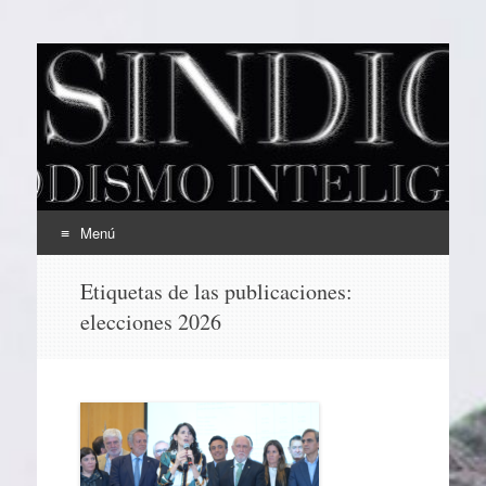
EL SINDICAL
Periodismo Inteligente
Menú
Ir
Etiquetas de las publicaciones:
al
elecciones 2026
contenido