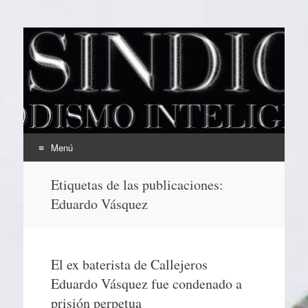
EL SINDICAL
Periodismo Inteligente
Menú
Ir
Etiquetas de las publicaciones:
al
Eduardo Vásquez
contenido
El ex baterista de Callejeros
Eduardo Vásquez fue condenado a
prisión perpetua