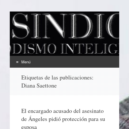
EL SINDICAL
Periodismo Inteligente
Menú
Ir
Etiquetas de las publicaciones:
al
Diana Saettone
contenido
El encargado acusado del asesinato
de Ángeles pidió protección para su
esposa