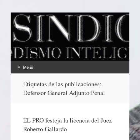
EL SINDICAL
Periodismo Inteligente
Menú
Ir
Etiquetas de las publicaciones:
al
Defensor General Adjunto Penal
contenido
EL PRO festeja la licencia del Juez
Roberto Gallardo