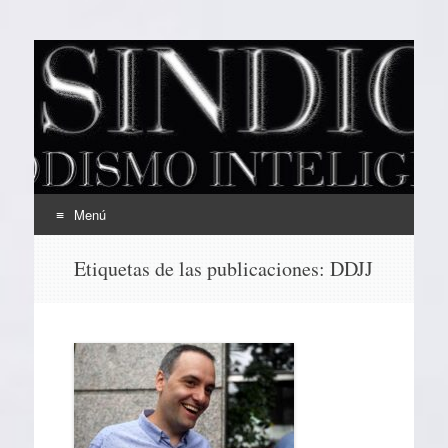
EL SINDICAL
Periodismo Inteligente
Menú
Ir
Etiquetas de las publicaciones:
DDJJ
al
contenido