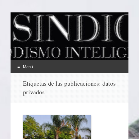
EL SINDICAL
Periodismo Inteligente
Menú
Ir
Etiquetas de las publicaciones:
datos
al
privados
contenido